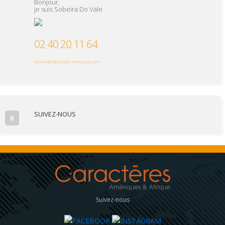
Bonjour,
je suis Sobeira Do Vale
02 40 20 11 64
sobeira@caracteres-ameriques.com
SUIVEZ-NOUS
Suivez-nous