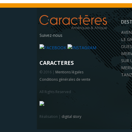
DES
AVEN
Suivez-nous
LE G
OUES
MERV
SUR 
CARACTERES
MERV
© 2016 |
Mentions légales
TANZ
Conditions générales de vente
All Rights Reserved
Réalisation |
digital story