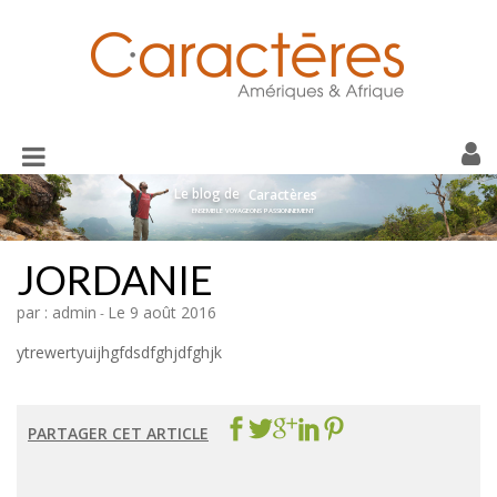
Toggle
navigation
Le blog de
Caractères
ENSEMBLE VOYAGEONS PASSIONNEMENT
JORDANIE
par : admin
Le 9 août 2016
-
ytrewertyuijhgfdsdfghjdfghjk
PARTAGER CET ARTICLE